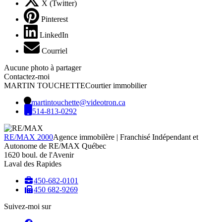
X (Twitter)
Pinterest
LinkedIn
Courriel
Aucune photo à partager
Contactez-moi
MARTIN TOUCHETTE
Courtier immobilier
martintouchette@videotron.ca
514-813-0292
RE/MAX 2000
Agence immobilère | Franchisé Indépendant et
Autonome de RE/MAX Québec
1620 boul. de l'Avenir
Laval des Rapides
450-682-0101
450 682-9269
Suivez-moi sur