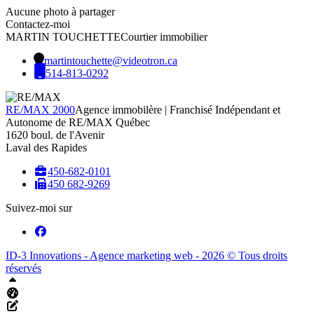
Aucune photo à partager
Contactez-moi
MARTIN TOUCHETTE
Courtier immobilier
martintouchette@videotron.ca
514-813-0292
RE/MAX 2000
Agence immobilère | Franchisé Indépendant et
Autonome de RE/MAX Québec
1620 boul. de l'Avenir
Laval des Rapides
450-682-0101
450 682-9269
Suivez-moi sur
ID-3 Innovations - Agence marketing web - 2026 © Tous droits
réservés
Haut
Tableau de bord Aliquando
Éditer cette page