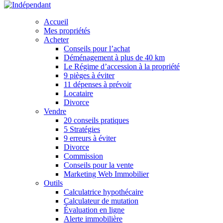
Accueil
Mes propriétés
Acheter
Conseils pour l’achat
Déménagement à plus de 40 km
Le Régime d’accession à la propriété
9 pièges à éviter
11 dépenses à prévoir
Locataire
Divorce
Vendre
20 conseils pratiques
5 Stratégies
9 erreurs à éviter
Divorce
Commission
Conseils pour la vente
Marketing Web Immobilier
Outils
Calculatrice hypothécaire
Calculateur de mutation
Évaluation en ligne
Alerte immobilière