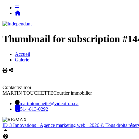
Thumbnail for subscription #14
Accueil
Galerie
Imprimer
Partager
Contactez-moi
MARTIN TOUCHETTE
Courtier immobilier
martintouchette@videotron.ca
514-813-0292
ID-3 Innovations - Agence marketing web - 2026 © Tous droits réser
Haut
Tableau de bord Aliquando