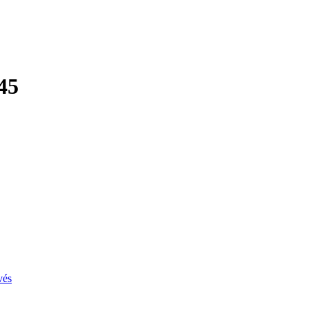
45
vés